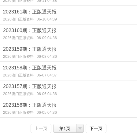
2026澳门正版资料
06-11 04:38
2023161期：正版通天报
2026澳门正版资料
06-10 04:39
2023160期：正版通天报
2026澳门正版资料
06-09 04:36
2023159期：正版通天报
2026澳门正版资料
06-08 04:36
2023158期：正版通天报
2026澳门正版资料
06-07 04:37
2023157期：正版通天报
2026澳门正版资料
06-06 04:36
2023156期：正版通天报
2026澳门正版资料
06-05 04:36
上一页
第1页
下一页