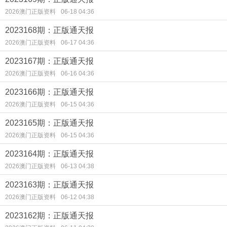
2026澳门正版资料
06-18 04:36
2023168期：正版通天报
2026澳门正版资料
06-17 04:36
2023167期：正版通天报
2026澳门正版资料
06-16 04:36
2023166期：正版通天报
2026澳门正版资料
06-15 04:36
2023165期：正版通天报
2026澳门正版资料
06-15 04:36
2023164期：正版通天报
2026澳门正版资料
06-13 04:38
2023163期：正版通天报
2026澳门正版资料
06-12 04:38
2023162期：正版通天报